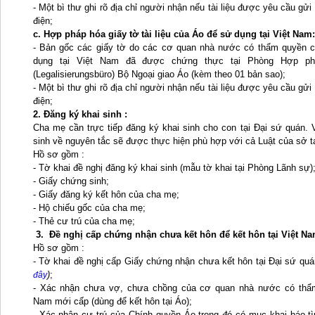
- Một bì thư ghi rõ địa chỉ người nhận nếu tài liệu được yêu cầu g
điện;
c. Hợp pháp hóa giấy tờ tài liệu của Áo để sử dụng tại Việt Nam:
- Bản gốc các giấy tờ do các cơ quan nhà nước có thẩm quyền 
dụng tại Việt Nam đã được chứng thực tại Phòng Hợp ph
(Legalisierungsbüro) Bộ Ngoại giao Áo (kèm theo 01 bản sao);
- Một bì thư ghi rõ địa chỉ người nhận nếu tài liệu được yêu cầu g
điện;
2. Đăng ký khai sinh :
Cha mẹ cần trực tiếp đăng ký khai sinh cho con tại Đại sứ quán. 
sinh về nguyên tắc sẽ được thực hiện phù hợp với cả Luật của sở t
Hồ sơ gồm :
- Tờ khai đề nghị đăng ký khai sinh (mẫu tờ khai tại Phòng Lãnh sự)
- Giấy chứng sinh;
- Giấy đăng ký kết hôn của cha mẹ;
- Hộ chiếu gốc của cha mẹ;
- Thẻ cư trú của cha mẹ;
3
.
Đề nghị cấp chứng nhận chưa kết hôn
để kết hôn tại Việt Na
Hồ sơ gồm :
- Tờ khai đề nghị cấp Giấy chứng nhận chưa kết hôn tại Đại sứ qu
)
;
đây
- Xác nhận chưa vợ, chưa chồng của cơ quan nhà nước có thẩm
Nam mới cấp (dùng để kết hôn tại Áo);
- Xác nhận cư trú của Chính quyền Áo trong đó có mục khai báo tìn