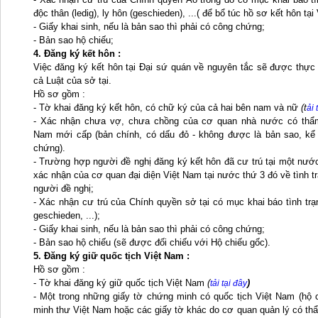
độc thân (ledig), ly hôn (geschieden), ...( để bổ túc hồ sơ kết hôn tại
- Giấy khai sinh, nếu là bản sao thì phải có công chứng;
- Bản sao hộ chiếu;
4
. Đăng ký kết hôn :
Việc đăng ký kết hôn tại Đại sứ quán về nguyên tắc sẽ được thực
cả Luật của sở tại.
Hồ sơ gồm :
- Tờ khai đăng ký kết hôn, có chữ ký của cả hai bên nam và nữ
(t
ải 
- Xác nhận chưa vợ, chưa chồng của cơ quan nhà nước có thẩm
Nam mới cấp (bản chính, có dấu đỏ - không được là bản sao, kể
chứng).
- Trường hợp người đề nghị đăng ký kết hôn đã cư trú tại một nước
xác nhận của cơ quan đại diện Việt Nam tại nước thứ 3 đó về tình t
người đề nghị;
- Xác nhận cư trú của Chính quyền sở tại có mục khai báo tình trạn
geschieden, ...);
- Giấy khai sinh, nếu là bản sao thì phải có công chứng;
- Bản sao hộ chiếu (sẽ được đối chiếu với Hộ chiếu gốc).
5. Đăng ký giữ quốc tịch Việt Nam :
Hồ sơ gồm :
- Tờ khai đăng ký giữ quốc tịch Việt Nam
(
)
tải tại đây
- Một trong những giấy tờ chứng minh có quốc tịch Việt Nam (hộ
minh thư Việt Nam hoặc các giấy tờ khác do cơ quan quản lý có th