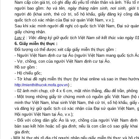
Nam cấp còn giá trị, có ghi đầy đủ yếu tố nhân thân và ảnh. Yếu tố
người bao gồm:
họ và tên, ngày tháng năm sinh, nơi sinh, giới t
người đó (khai sinh, thẻ cử tri, sổ hộ khẩu, giấy đăng ký công d
quốc tịch có xác nhận của Đại sứ quán Việt Nam, v.v.);
Sau khi xác minh người đề nghị có quốc tịch Việt Nam, Đại sứ quán
giấy chứng nhận.
Lưu ý
: Việc đăng ký giữ quốc tịch Việt Nam sẽ kết thúc vào ngày 0
6.
Giấy m
iễn thị thực :
Đối tượng có thể được xét cấp giấy miễn thị thực gồm :
- Người Việt Nam định cư tại Áo (người Việt Nam mang quốc tịch Áo
- Vợ, chồng, con của người Việt Nam định cư tại Áo.
Hồ sơ gồm :
- Hộ chiếu gốc;
- Tờ khai đề nghị miễn thị thực (tự khai online và sao in theo hướng
) ;
http://mienthithucvk.mofa.gov.vn
- 02 ảnh mới chụp, cỡ 4 x 6 cm, mặt nhìn thẳng, đầu để trần, phông
- Một trong những giấy tờ chứng minh có nguồn gốc Việt Nam (hộ
minh thư Việt Nam, khai sinh Việt Nam, thẻ cử tri, sổ hộ khẩu, giấ
và đăng ký giữ quốc tịch có xác nhận của Đại sứ quán Việt Nam, 
Hội người Việt Nam tại Áo, v.v.);
- Đối với công dân gốc Áo là vợ, chồng của người Việt Nam định
bản sao kết hôn hoặc sổ gia đình; nếu là con cần có sao giấy khai
gia đình;
- Một bì thư ghi rõ địa chỉ người nhận nếu giấy miễn thị thực và hộ 