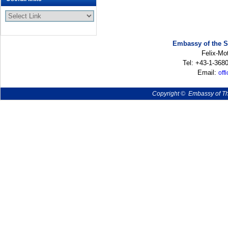
Embassy of the S
Felix-Mot
Tel: +43-1-368
Email:
off
Copyright © Embassy of The