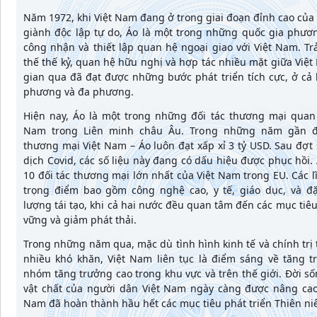
Năm 1972, khi Việt Nam đang ở trong giai đoạn đỉnh cao của
giành độc lập tự do, Áo là một trong những quốc gia phươ
công nhận và thiết lập quan hệ ngoại giao với Việt Nam. T
thế thế kỷ, quan hệ hữu nghị và hợp tác nhiều mặt giữa Việt
gian qua đã đạt được những bước phát triển tích cực, ở cả
phương và đa phương.
Hiện nay, Áo là một trong những đối tác thương mại quan 
Nam trong Liên minh châu Âu. Trong những năm gần đ
thương mại Việt Nam – Áo luôn đạt xấp xỉ 3 tỷ USD. Sau đợt 
dịch Covid, các số liệu này đang có dấu hiệu được phục hồi
10 đối tác thương mại lớn nhất của Việt Nam trong EU. Các l
trọng điểm bao gồm công nghệ cao, y tế, giáo dục, và đặ
lượng tái tạo, khi cả hai nước đều quan tâm đến các mục tiêu
vững và giảm phát thải.
Trong những năm qua, mặc dù tình hình kinh tế và chính trị t
nhiều khó khăn, Việt Nam liên tục là điểm sáng về tăng t
nhóm tăng trưởng cao trong khu vực và trên thế giới. Đời số
vật chất của người dân Việt Nam ngày càng được nâng cao.
Nam đã hoàn thành hầu hết các mục tiêu phát triển Thiên ni