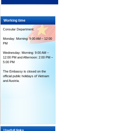
Working time
Consular Department:
Monday: Morning: 9:00 AM – 12:00
PM
Wednesday: Morning: 9:00 AM –
12:00 PM and Afternoon: 2:00 PM –
5:00 PM
The Embassy is closed on the
official public holidays of Vietnam
and Austria.
Usefull links