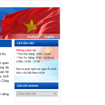
Deutsch
English
Tiếng Việt
Lịch làm việc
Phòng Lãnh sự:
H Áo.
* Thứ Hai: Sáng: 9:00 – 12:00
* Thứ Tư: Sáng: 9:00 – 12:00 và
Chiều: 14:00 – 17:00
ứ quán
ộng đa
Đại sứ quán nghỉ các ngày lễ chính
uan hệ
thức của Việt Nam và Áo
a, kinh
à Cộng
Liên kết website
n đóng