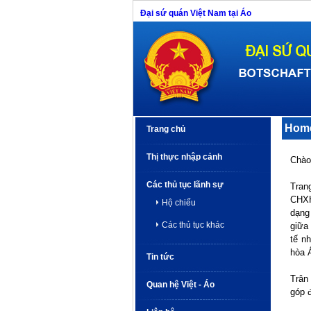
Đại sứ quán Việt Nam tại Áo
Hom
Trang chủ
Thị thực nhập cảnh
Chào
Các thủ tục lãnh sự
Tran
CHXH
Hộ chiếu
dạng
Các thủ tục khác
giữa 
tế n
hòa Á
Tin tức
Trân
Quan hệ Việt - Áo
góp 