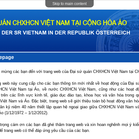
Skip to main content
epage
 mừng các bạn đến với trang web của Đại sứ quán CHXHCN Việt Nam tại C
g web này cung cấp cho các bạn thông tin mới nhất về hoạt động của Đại s
CN Việt Nam tại Áo, về nước CHXHCN Việt Nam, cũng như các hoạt đ
 trên các lĩnh vực kinh tế, giáo dục đào tạo, khoa học và văn hóa trong q
Việt Nam và Áo. Đặc biệt, trang web sẽ giới thiệu toàn bộ hoạt động văn hó
hân kỷ niệm 40 năm thiết lập quan hệ ngoại giao giữa CHXHCN Việt Nam v
o (1/12/1972 – 1/12/2012).
 trọng cám ơn các bạn đã ghé thăm trang web và xin hoan nghênh mọi ý kiế
để trang web có thể đáp ứng yêu cầu của các bạn.